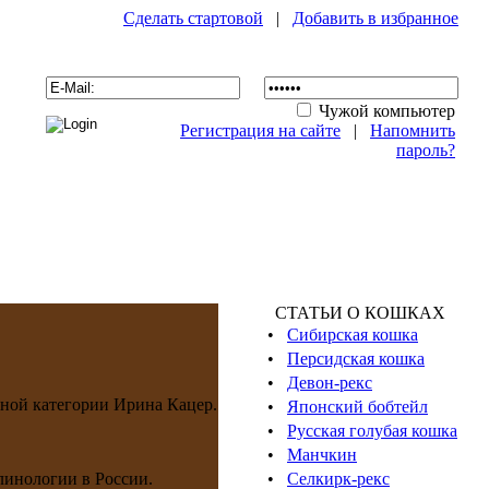
Сделать стартовой
|
Добавить в избранное
Чужой компьютер
Регистрация на сайте
|
Напомнить
пароль?
СТАТЬИ О КОШКАХ
•
Сибирская кошка
•
Персидская кошка
•
Девон-рекс
дной категории Ирина Кацер.
•
Японский бобтейл
•
Русская голубая кошка
•
Манчкин
линологии в России.
•
Селкирк-рекс