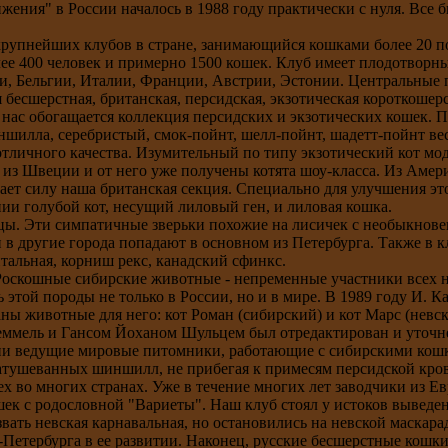
ения" в России началось в 1988 году практически с нуля. Все б
 крупнейших клубов в стране, занимающийся кошками более 20 п
лее 400 человек и примерно 1500 кошек. Клуб имеет плодотворн
ии, Бельгии, Италии, Франции, Австрии, Эстонии. Центральные 
 бесшерстная, британская, персидская, экзотическая короткошерс
 у нас обогащается коллекция персидских и экзотических кошек.
ншилла, серебристый, смок-пойнт, шелл-пойнт, шадетт-пойнт ве
отличного качества. Изумительный по типу экзотический кот мод
 из Швеции и от него уже получены котята шоу-класса. Из Аме
рает силу наша британская секция. Специально для улучшения эт
ии голубой кот, несущий лиловый ген, и лиловая кошка.
нцы. Эти симпатичные зверьки похожие на лисичек с необыкнов
и в другие города попадают в основном из Петербурга. Также в 
нтальная, корниш рекс, канадский сфинкс.
 Роскошные сибирские животные - непременные участники всех 
той породы не только в России, но и в мире. В 1989 году И. К
ны животные для него: кот Роман (сибирский) и кот Марс (невс
реммель и Гансом Йоханом Шульцем был отредактирован и уточн
нии ведущие мировые питомники, работающие с сибирскими ко
затушеванных шиншилл, не прибегая к примесям персидской кро
х во многих странах. Уже в течение многих лет заводчики из 
шек с родословной "Вариеты". Наш клуб стоял у истоков выведен
звать невская карнавальная, но остановились на невской маскар
Петербурга в ее развитии. Наконец, русские бесшерстные кошки.