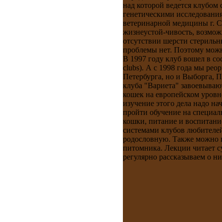
над которой ведется клубом
генетическими исследования
ветеринарной медицины г. С
жизнеустой-чивость, возмож
отсутствии шерсти стерильн
проблемы нет. Поэтому мож
В 1997 году клуб вошел в с
clubs). А с 1998 года мы ре
Петербурга, но и Выборга, 
клуба "Вариета" завоевываю
кошек на европейском уровн
изучение этого дела надо на
пройти обучение на специал
кошки, питание и воспитание
системами клубов любителей
родословную. Также можно п
питомника. Лекции читает с
регулярно рассказываем о ни