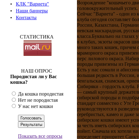
Возрождение "кошачьего движ
•
КЛК "Вариета"
головокружительный успех.
•
Наши баннеры
Сейчас "Вариета" - один из
•
Контакты
клуба сегодня составляет бо
России, Казахстана, Герман
невская маскарадная, русская
класса.Буквально на глазах
СТАТИСТИКА
в клубах, экзоты окрасов ши
много таких кошек, причем 
мраморного окраса привезен
перс лилового окраса. Наби
породы привезены из Герман
Есть у нас сомали и абисси
НАШ ОПРОС
большая редкость в России, 
Породистая ли у Вас
бенгальская, сиамская, орие
кошка?
Сибиряки - гордость клуба.
— самый крупный держатель э
Да кошка породистая
сибирской породы и подобра
Нет не породистая
стандарт совместно с Уте Г
У нас нет кошки
руководствуются в разведе
серебристых, камео и даже 
сибирские кошки имеют успе
за честь иметь сибирских ко
пойнт. Сначала их хотели на
Показать все опросы
определяет приоритет Санкт-