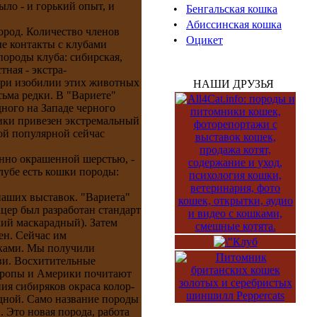
ыло - и горький опыт, и
•
Бенгальская кошка
•
Абиссинская кошка
ород. Количество членов
•
Оцикет
ые контакты с клубами
породы клуба: сибирская,
тная - экстра-
 При изобилии этих животных
НАШИ ДРУЗЬЯ
сьма редки. В "Вариете"
ного на Западе черного
рики привезен экстремальный
ой популярной сейчас
енно окрашенной шерстью, -
клубе есть кошки породы:
наших выставок. "Вариета"
ацер был разработан стандарт
кий маскарадный). Затем
ен. Сейчас им
шками. Мы получили
ви. Восхитительные
Европы и Америки почитают
ия сибиряков окраса колор-
адной. Само название породы
 Это новая порода, работа