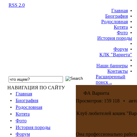
RSS 2.0
Главная
•
Биография
•
Родословная
•
Котята
•
Фото
•
История породы
•
Форум
•
КЛК "Вариета"
•
Наши баннеры
•
Контакты
•
Расширенный
поиск ..
НАВИГАЦИЯ ПО САЙТУ
ФА Вариета
•
Главная
•
Биография
Просмотров: 159 118 • авт
•
Родословная
Клуб любителей кошек "Вари
•
Котята
•
Фото
•
История породы
•
Форум
Она профессионально работа