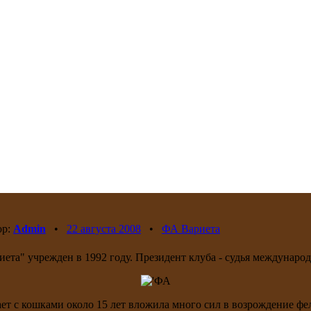
ор:
Admin
•
22 августа 2008
•
ФА Вариета
ета" учрежден в 1992 году. Президент клуба - судья междунаро
ет с кошками около 15 лет вложила много сил в возрождение фе