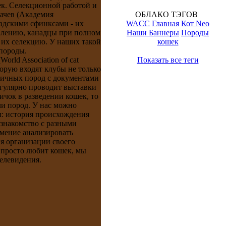
ек. Селекционной работой и
ачев (Академия
ОБЛАКО ТЭГОВ
адскими сфинксами - их
WACC
Главная
Кот Neo
жалению, канадцы при полном
Наши Баннеры
Породы
 их селекцию. У наших такой
кошек
породы.
ld Association of cat
Показать все теги
торую входят клубы не только
зличных пород с документами
егулярно проводит выставки
чок в разведении кошек, то
ли пород. У нас можно
л: история происхождения
 знакомство с разными
умение анализировать
я организации своего
 просто любит кошек, мы
телевидения.