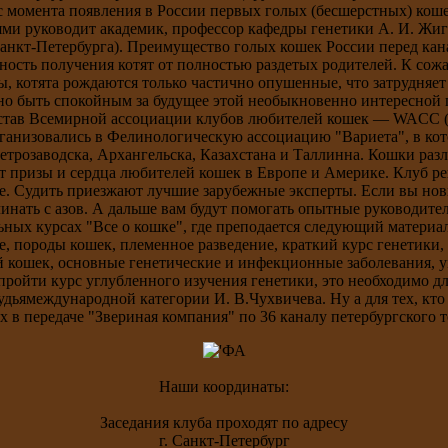
 с момента появления в России первых голых (бесшерстных) кош
ми руководит академик, профессор кафедры генетики А. И. Жиг
анкт-Петербурга). Преимущество голых кошек России перед кан
ность получения котят от полностью раздетых родителей. К со
ы, котята рождаются только частично опушенные, что затрудняет
но быть спокойным за будущее этой необыкновенно интересной 
остав Всемирной ассоциации клубов любителей кошек — WACC (Wor
организовались в Фелинологическую ассоциацию "Вариета", в ко
Петрозаводска, Архангельска, Казахстана и Таллинна. Кошки ра
т призы и сердца любителей кошек в Европе и Америке. Клуб р
е. Судить приезжают лучшие зарубежные эксперты. Если вы нови
чинать с азов. А дальше вам будут помогать опытные руководите
ьных курсах "Все о кошке", где преподается следующий материа
, породы кошек, племенное разведение, краткий курс генетики,
 кошек, основные генетические и инфекционные заболевания, 
ройти курс углубленного изучения генетики, это необходимо дл
удьямеждународной категории И. В.Чухвичева. Ну а для тех, кто
х в передаче "Звериная компания" по 36 каналу петербургского 
Наши координаты:
Заседания клуба проходят по адресу
г. Санкт-Петербург