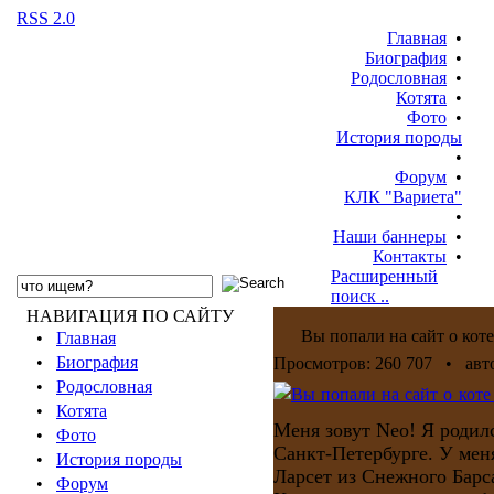
RSS 2.0
Главная
•
Биография
•
Родословная
•
Котята
•
Фото
•
История породы
•
Форум
•
КЛК "Вариета"
•
Наши баннеры
•
Контакты
•
Расширенный
поиск ..
НАВИГАЦИЯ ПО САЙТУ
Вы попали на сайт о коте
•
Главная
•
Биография
Просмотров: 260 707 • авт
•
Родословная
•
Котята
Меня зовут Neo! Я родилс
•
Фото
Санкт-Петербурге. У мен
•
История породы
Ларсет из Снежного Барс
•
Форум