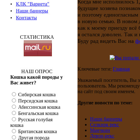
Когда мне исполнилось 1
•
КЛК "Вариета"
будущие хозяева познако
•
Наши баннеры
и поэтому единогласным 
•
Контакты
в новую семью. В новом д
как к моему приезду всё
я остался доволен. Так и
СТАТИСТИКА
Буду рад видеть Вас на
ф
Ключевые теги:
Главная
НАШ ОПРОС
Кошка какой породы у
Уважаемый посетитель, Вы з
Вас живет?
пользователь. Мы рекоменду
на сайт под своим именем.
Сибирская кошка
Персидская кошка
Другие новости по теме:
Абиссинская кошка
Бенгальская кошка
Наши баннеры
Русская голубая
Селкирк рекс
кошка
Манчкин
Британская кошка
Девон-рекс
Другая порода